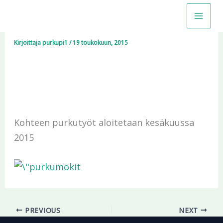
Siirry
Purkukohde Espoossa
sisältöön
Kirjoittaja
purkupi1
/
19 toukokuun, 2015
Kohteen purkutyöt aloitetaan kesäkuussa
2015
PREVIOUS
NEXT